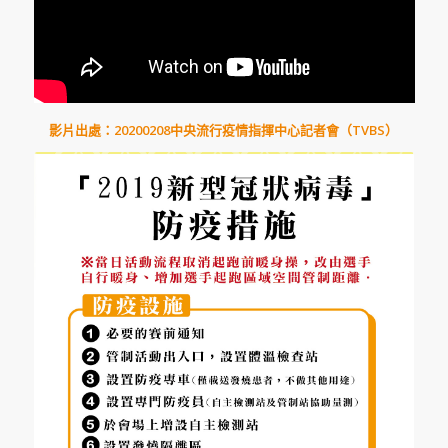
影片出處：20200208中央流行疫情指揮中心記者會（TVBS）