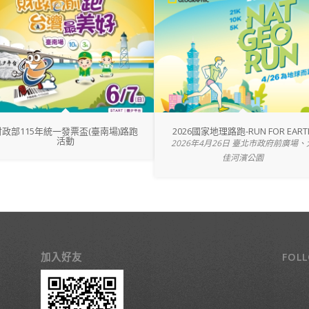
財政部115年統一發票盃(臺南場)路跑
2026國家地理路跑-RUN FOR EART
活動
2026年4月26日 臺北市政府前廣場、
佳河濱公園
加入好友
FOL