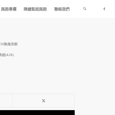
路跑專欄
陳總監說路跑
聯絡我們
9/20颱風改期
(4.2K)