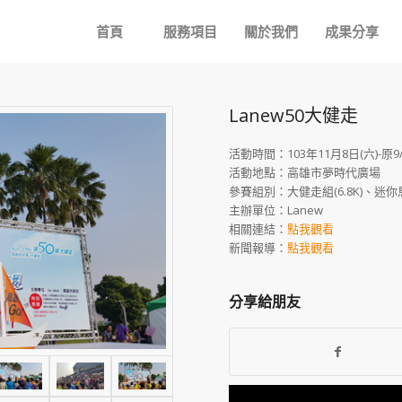
首頁
服務項目
關於我們
成果分享
Lanew50大健走
活動時間：103年11月8日(六)-原
活動地點：高雄市夢時代廣場
參賽組別：大健走組(6.8K)、迷你馬組
主辦單位：Lanew
相關連結：
點我觀看
新聞報導：
點我觀看
分享給朋友