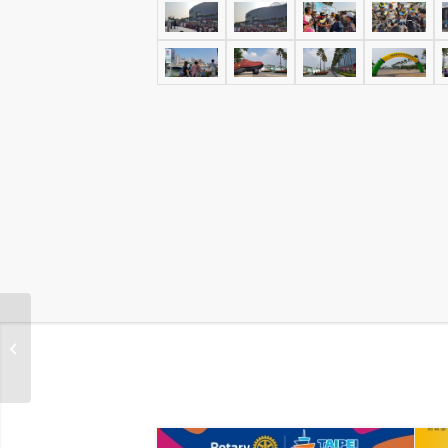
關懷南投慢飛天使公益
路跑