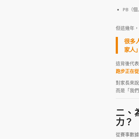
PB（
但這幾年，
很多
家人
這背後代
跑步正在從
對家長來說
而是「我們
二、
力？
從賽事數據