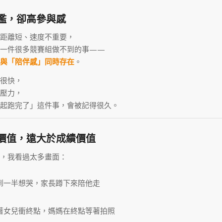
檻，卻高參與感
距離短、速度不重要，
了一件很多競賽組做不到的事——
與「陪伴感」同時存在
。
很快，
壓力，
起跑完了」這件事，會被記得很久。
價值，遠大於成績價值
，我看過太多畫面：
到一半想哭，家長蹲下來陪他走
著女兒衝終點，媽媽在終點等著拍照