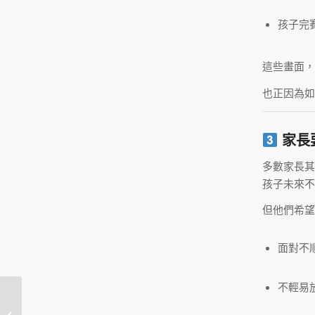
孩子完
這些畫面，
也正因為如
家長
多數家長
孩子未來不
但他們希望
面對不
不輕易
沒有排名的路跑在紅什
麼？從賽事設計，看見