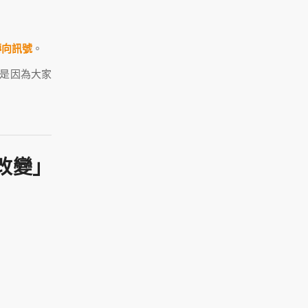
轉向訊號
。
不是因為大家
。
改變」