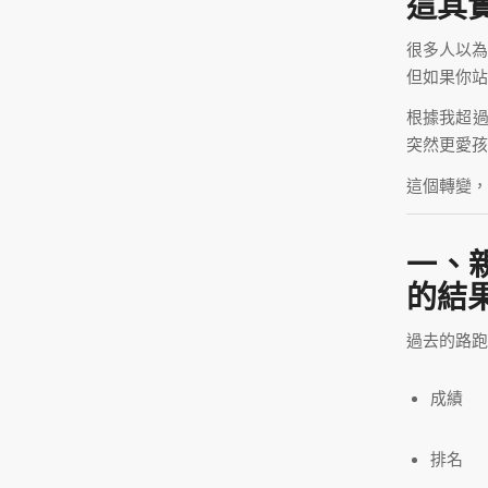
這其
很多人以為
但如果你站
根據我超過
突然更愛孩
這個轉變，
一、
的結
過去的路跑
成績
排名