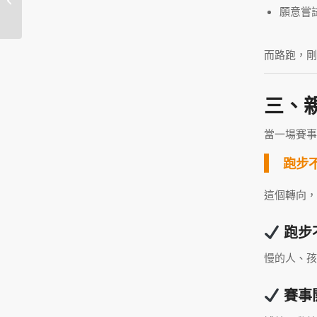
願意嘗
跑步價值的...
而路跑，剛
三、
當一場賽事
跑步
這個轉向，
跑步
慢的人、孩
賽事